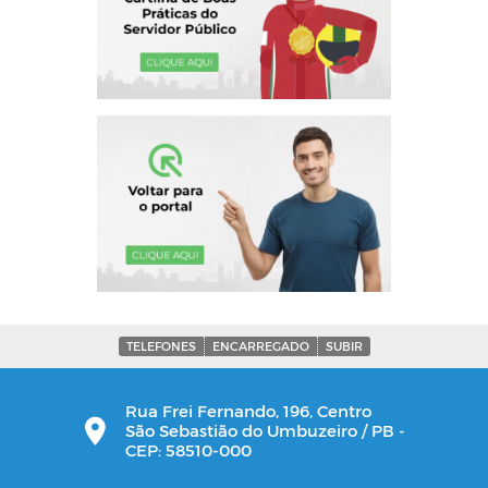
TELEFONES
ENCARREGADO
SUBIR
Rua Frei Fernando, 196, Centro
São Sebastião do Umbuzeiro / PB -
CEP: 58510-000